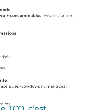
mpris
vre + consommables
évite les factures
pressions
orisée
30%
.
ente
râce à des workflows numériques :
aires
le TCO, c’est