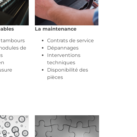
ables
La maintenance
t tambours
Contrats de service
 modules de
Dépannages
ts
Interventions
en
techniques
usure
Disponibilité des
pièces