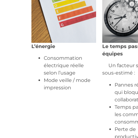
L’énergie
Le temps pass
équipes
Consommation
électrique réelle
Un facteur 
selon l’usage
sous-estimé :
Mode veille / mode
Pannes r
impression
qui bloqu
collabora
Temps pa
les com
consomm
Perte de
productivi