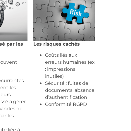
é par les
Les risques cachés
Coûts liés aux
souvent
erreurs humaines (ex
: impressions
inutiles)
écurrentes
Sécurité : fuites de
ent les
documents, absence
teurs
d’authentification
ssé à gérer
Conformité RGPD
mandes de
ables
té liée à