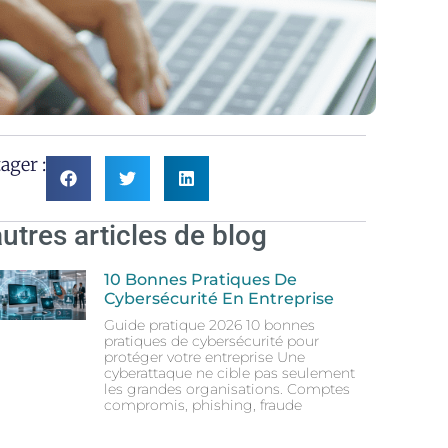
ager :
autres articles de blog
10 Bonnes Pratiques De
Cybersécurité En Entreprise
Guide pratique 2026 10 bonnes
pratiques de cybersécurité pour
protéger votre entreprise Une
cyberattaque ne cible pas seulement
les grandes organisations. Comptes
compromis, phishing, fraude