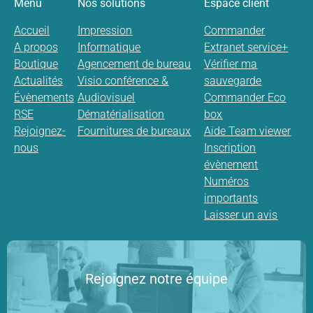
Menu
Nos solutions
Espace client
Accueil
Impression
Commander
A propos
Informatique
Extranet service+
Boutique
Agencement de bureau
Vérifier ma
Actualités
Visio conférence &
sauvegarde
Évènements
Audiovisuel
Commander Eco
RSE
Dématérialisation
box
Rejoignez-
Fournitures de bureaux
Aide Team viewer
nous
Inscription
évènement
Numéros
importants
Laisser un avis
Rejoignez notre équipe