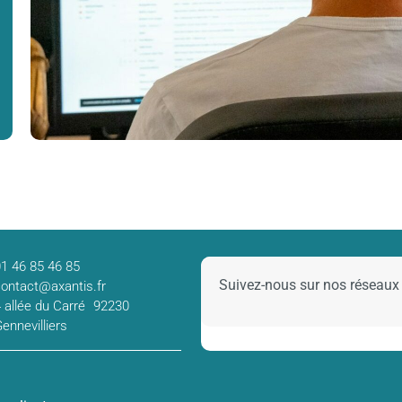
01 46 85 46 85
Suivez-nous sur nos réseaux
contact@axantis.fr
4 allée du Carré 92230
Gennevilliers