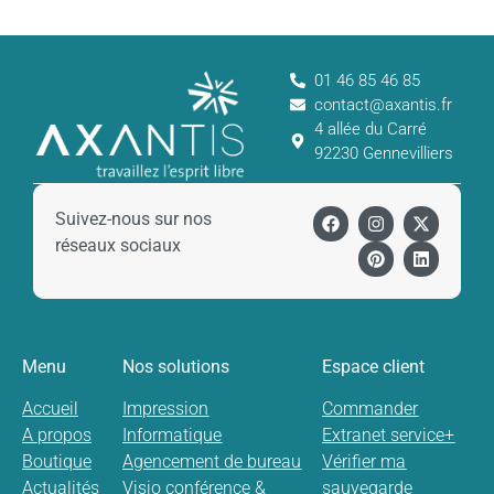
01 46 85 46 85
contact@axantis.fr
4 allée du Carré
92230 Gennevilliers
Suivez-nous sur nos
réseaux sociaux
Menu
Nos solutions
Espace client
Accueil
Impression
Commander
A propos
Informatique
Extranet service+
Boutique
Agencement de bureau
Vérifier ma
Actualités
Visio conférence &
sauvegarde