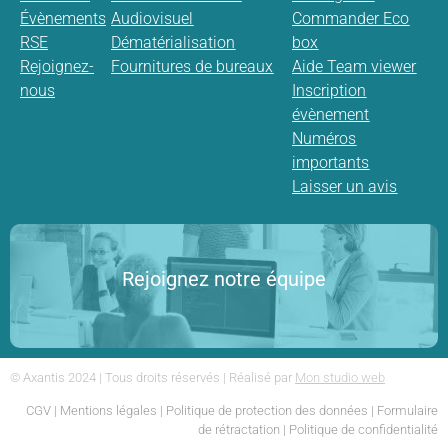
Évènements
Audiovisuel
Commander Eco
RSE
Dématérialisation
box
Rejoignez-
Fournitures de bureaux
Aide Team viewer
nous
Inscription
évènement
Numéros
importants
Laisser un avis
Rejoignez notre équipe
© Axantis 2024 | Tous droits réservés | Réalisé par
Mon studio web
CGV
|
Mentions légales
|
Politique de protection des données
|
Formulaire
de rétractation
|
Politique de confidentialité