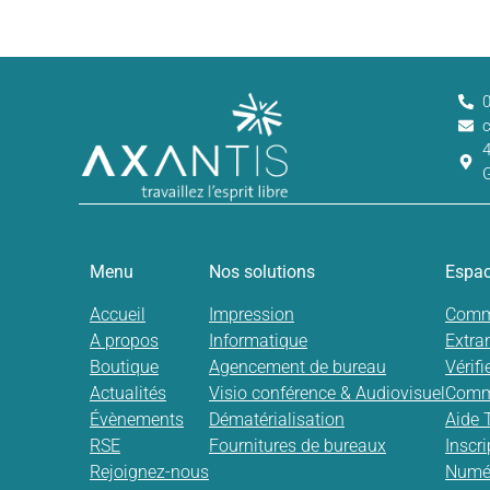
Menu
Nos solutions
Espac
Accueil
Impression
Comm
A propos
Informatique
Extra
Boutique
Agencement de bureau
Vérif
Actualités
Visio conférence & Audiovisuel
Comm
Évènements
Dématérialisation
Aide 
RSE
Fournitures de bureaux
Inscr
Rejoignez-nous
Numér