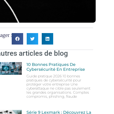
ager :
autres articles de blog
10 Bonnes Pratiques De
Cybersécurité En Entreprise
Guide pratique 2026 10 bonnes
pratiques de cybersécurité pour
protéger votre entreprise Une
cyberattaque ne cible pas seulement
les grandes organisations. Comptes
compromis, phishing, fraude
Série 9 Lexmark : Découvrez La