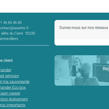
01 46 85 46 85
Suivez-nous sur nos réseaux
contact@axantis.fr
4 allée du Carré 92230
Gennevilliers
e client
Re
ander
net service+
ier ma sauvegarde
ander Eco box
Team viewer
iption évènement
os importants