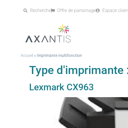
Recherche
Offre de parrainage
Espace clien
Accueil
»
Imprimante multifonction
Type d'imprimante 
Lexmark CX963