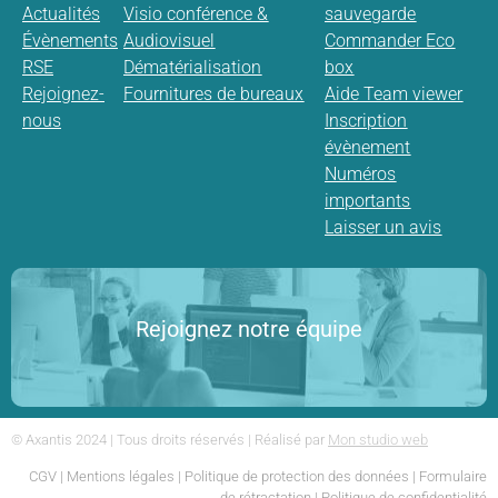
Actualités
Visio conférence &
sauvegarde
Évènements
Audiovisuel
Commander Eco
RSE
Dématérialisation
box
Rejoignez-
Fournitures de bureaux
Aide Team viewer
nous
Inscription
évènement
Numéros
importants
Laisser un avis
Rejoignez notre équipe
© Axantis 2024 | Tous droits réservés | Réalisé par
Mon studio web
CGV
|
Mentions légales
|
Politique de protection des données
|
Formulaire
de rétractation
|
Politique de confidentialité