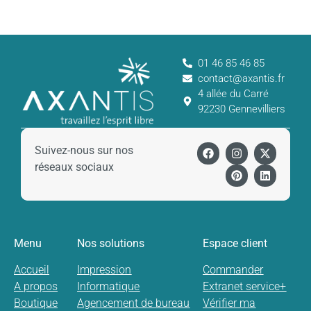
01 46 85 46 85
contact@axantis.fr
4 allée du Carré
92230 Gennevilliers
Suivez-nous sur nos
réseaux sociaux
Menu
Nos solutions
Espace client
Accueil
Impression
Commander
A propos
Informatique
Extranet service+
Boutique
Agencement de bureau
Vérifier ma