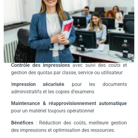
supports pédagogiques, évaluations, documents
administratifs…
Pourtant, cette gestion peut vite
devenir coûteuse et chronophage.
Solutions Axantis
:
Imprimantes & photocopieurs Xerox
performants et
adaptés aux besoins de l’éducation
Contrôle des impressions
avec suivi des coûts et
gestion des quotas par classe, service ou utilisateur
I
mpression sécurisée
pour les documents
administratifs et les copies d’examens
Maintenance & réapprovisionnement automatique
pour un matériel toujours opérationnel
Bénéfices
: Réduction des coûts, meilleure gestion
des impressions et optimisation des ressources.