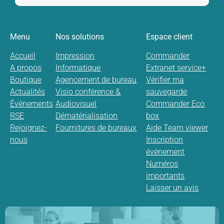
Menu
Nos solutions
Espace client
Accueil
Impression
Commander
A propos
Informatique
Extranet service+
Boutique
Agencement de bureau
Vérifier ma
Actualités
Visio conférence &
sauvegarde
Évènements
Audiovisuel
Commander Eco
RSE
Dématérialisation
box
Rejoignez-
Fournitures de bureaux
Aide Team viewer
nous
Inscription
évènement
Numéros
importants
Laisser un avis