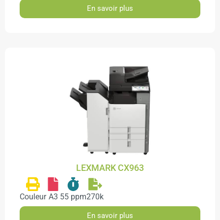
En savoir plus
LEXMARK CX963
Couleur
A3
55 ppm
270k
En savoir plus