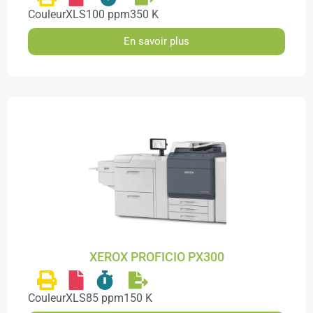
Couleur
XLS
100 ppm
350 K
En savoir plus
XEROX PROFICIO PX300
Couleur
XLS
85 ppm
150 K