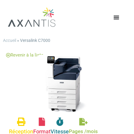
Accueil
»
Versalink C7000
Revenir à la liste
Réception
Format
Vitesse
Pages /mois