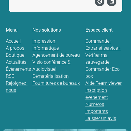
Menu
Nos solutions
Espace client
Accueil
Impression
Commander
A propos
Informatique
Extranet service+
Boutique
Agencement de bureau
Vérifier ma
Actualités
Visio conférence &
sauvegarde
Évènements
Audiovisuel
Commander Eco
RSE
Dématérialisation
box
Rejoignez-
Fournitures de bureaux
Aide Team viewer
nous
Inscription
évènement
Numéros
importants
Laisser un avis