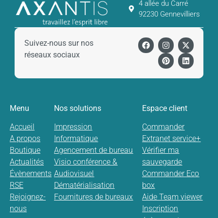
4 allée du Carré
92230 Gennevilliers
Suivez-nous sur nos
réseaux sociaux
Menu
Nos solutions
Espace client
Accueil
Impression
Commander
A propos
Informatique
Extranet service+
Boutique
Agencement de bureau
Vérifier ma
Actualités
Visio conférence &
sauvegarde
Évènements
Audiovisuel
Commander Eco
RSE
Dématérialisation
box
Rejoignez-
Fournitures de bureaux
Aide Team viewer
nous
Inscription