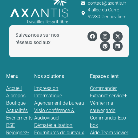
contact@axantis.fr
4 allée du Carré
92230 Gennevilliers
Suivez-nous sur nos
réseaux sociaux
Menu
Nos solutions
Espace client
Accueil
Impression
Commander
A propos
Informatique
Extranet service+
Boutique
Agencement de bureau
Vérifier ma
Actualités
Visio conférence &
sauvegarde
Évènements
Audiovisuel
Commander Eco
RSE
Dématérialisation
box
Rejoignez-
Fournitures de bureaux
Aide Team viewer