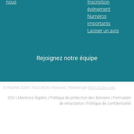
nous
Inscription
évènement
Numéros
importants
Laisser un avis
Rejoignez notre équipe
© Axantis 2024 | Tous droits réservés | Réalisé par
Mon studio web
CGV
|
Mentions légales
|
Politique de protection des données
|
Formulaire
de rétractation
|
Politique de confidentialité