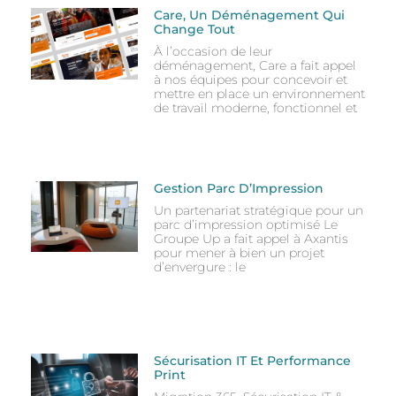
Care, Un Déménagement Qui
Change Tout
À l’occasion de leur
déménagement, Care a fait appel
à nos équipes pour concevoir et
mettre en place un environnement
de travail moderne, fonctionnel et
Gestion Parc D’Impression
Un partenariat stratégique pour un
parc d’impression optimisé Le
Groupe Up a fait appel à Axantis
pour mener à bien un projet
d’envergure : le
Sécurisation IT Et Performance
Print