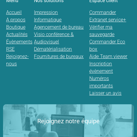
Menu
Nos solutions
Espace client
Accueil
Impression
Commander
A propos
Informatique
Extranet service+
Boutique
Agencement de bureau
Vérifier ma
Actualités
Visio conférence &
sauvegarde
Évènements
Audiovisuel
Commander Eco
RSE
Dématérialisation
box
Rejoignez-
Fournitures de bureaux
Aide Team viewer
nous
Inscription
évènement
Numéros
importants
Laisser un avis
Rejoignez notre équipe