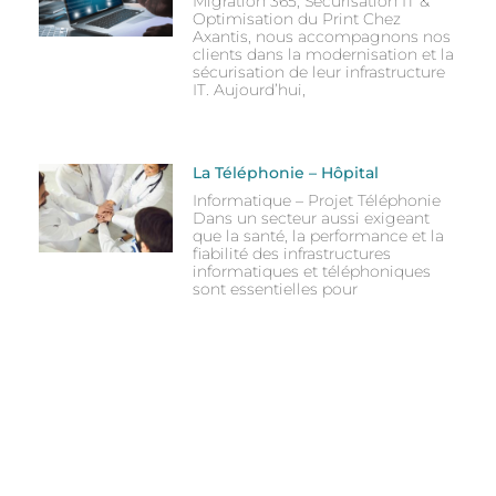
Migration 365, Sécurisation IT &
Optimisation du Print Chez
Axantis, nous accompagnons nos
clients dans la modernisation et la
sécurisation de leur infrastructure
IT. Aujourd’hui,
La Téléphonie – Hôpital
Informatique – Projet Téléphonie
Dans un secteur aussi exigeant
que la santé, la performance et la
fiabilité des infrastructures
informatiques et téléphoniques
sont essentielles pour